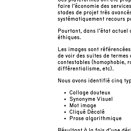
faire l’économie des service
stades de projet très avancés
systématiquement recours pou
Pourtant, dans l’état actue
éthiques.
Les images sont référencées e
de voir des suites de termes 
contestables (homophobie, r
différentialisme, etc).
Nous avons identifié cinq ty
Collage douteux
Synonyme Visuel
Mot image
Cliqué Décalé
Prose algorithmique
Résultant à la fois d’une dé